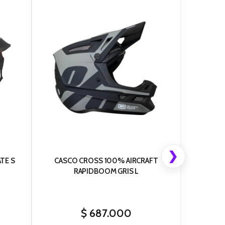
❯
TE S
CASCO CROSS 100% AIRCRAFT
RAPIDBOOM GRIS L
$
687.000