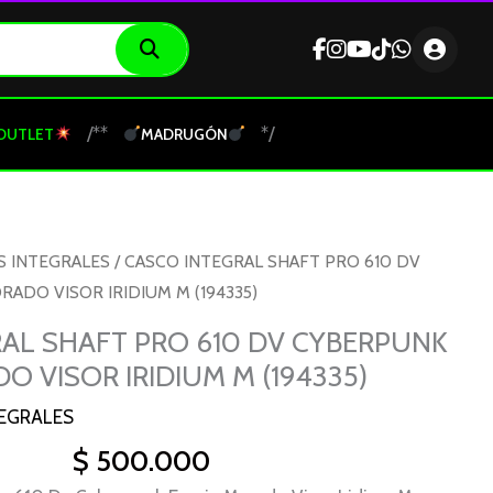
/**
*/
OUTLET
MADRUGÓN
S INTEGRALES
/ CASCO INTEGRAL SHAFT PRO 610 DV
ADO VISOR IRIDIUM M (194335)
AL SHAFT PRO 610 DV CYBERPUNK
O VISOR IRIDIUM M (194335)
EGRALES
$
500.000