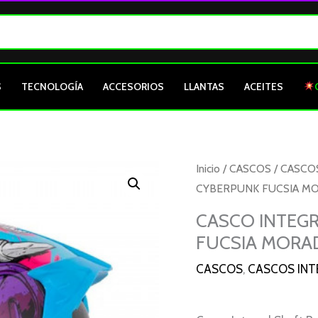
S
TECNOLOGÍA
ACCESORIOS
LLANTAS
ACEITES
Inicio
/
CASCOS
/
CASCO
CYBERPUNK FUCSIA MOR
CASCO INTEGR
FUCSIA MORAD
CASCOS
,
CASCOS INT