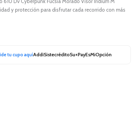
ro 610 Dv Cyberpunk Fucsia Morado Visor Iridium M
idad y protección para disfrutar cada recorrido con más
Addi
Sistecrédito
Su+Pay
EsMiOpción
pide tu cupo aquí