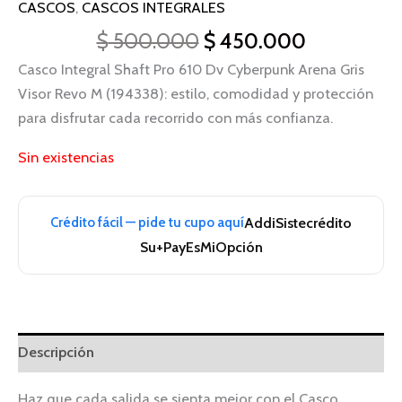
CASCOS
,
CASCOS INTEGRALES
$
500.000
$
450.000
Casco Integral Shaft Pro 610 Dv Cyberpunk Arena Gris
Visor Revo M (194338): estilo, comodidad y protección
para disfrutar cada recorrido con más confianza.
Sin existencias
Crédito fácil — pide tu cupo aquí
Addi
Sistecrédito
Su+Pay
EsMiOpción
Descripción
Haz que cada salida se sienta mejor con el Casco