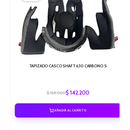
era:
es:
$ 158.000.
$ 142.200.
TAPIZADO CASCO SHAFT 630 CARBONO S
$
142.200
$
158.000
AÑADIR AL CARRITO