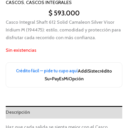
CASCOS
,
CASCOS INTEGRALES
$
593.000
Casco Integral Shaft 612 Solid Camaleon Silver Visor
Iridium M (194475): estilo, comodidad y protección para
disfrutar cada recorrido con más confianza.
Sin existencias
Crédito fácil — pide tu cupo aquí
Addi
Sistecrédito
Su+Pay
EsMiOpción
Descripción
Haz que cada salida se sienta mejor con el Casco