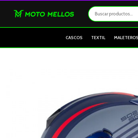
Ir
al
contenido
CASCOS
TEXTIL
MALETERO