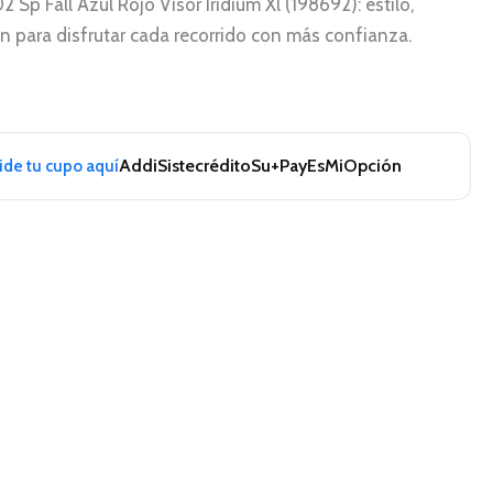
 Sp Fall Azul Rojo Visor Iridium Xl (198692): estilo,
 para disfrutar cada recorrido con más confianza.
Addi
Sistecrédito
Su+Pay
EsMiOpción
pide tu cupo aquí