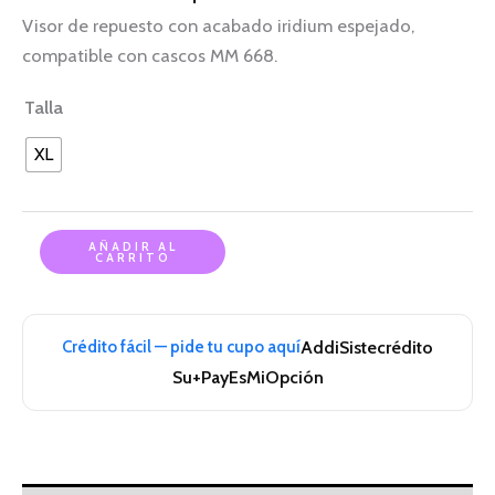
Visor de repuesto con acabado iridium espejado,
compatible con cascos MM 668.
Talla
XL
AÑADIR AL
CARRITO
Crédito fácil — pide tu cupo aquí
Addi
Sistecrédito
Su+Pay
EsMiOpción