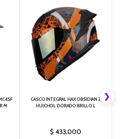
❯
_MC4SF
CASCO INTEGRAL HAX OBSIDIAN 2
R M
HUICHOL DORADO BRILLO L
$
433.000