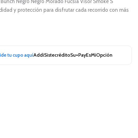
3 Bunch Negro Negro Morado Fucsia Visor Smoke S
didad y protección para disfrutar cada recorrido con más
Addi
Sistecrédito
Su+Pay
EsMiOpción
pide tu cupo aquí