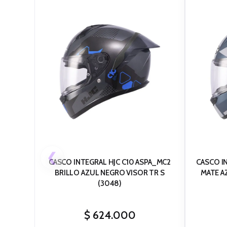
❮
CASCO INTEGRAL HJC C10 ASPA_MC2
CASCO I
BRILLO AZUL NEGRO VISOR TR S
MATE AZUL GRIS CLARO VISOR TR S
(3048)
$
624.000