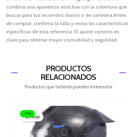
combina una apariencia atractiva con la cobertura que
buscas para tus recorridos diarios o de carretera.Antes
de comprar, confirma la talla y revisa las características
específicas de esta referencia. El ajuste correcto es
clave para obtener mayor comodidad y seguridad.
PRODUCTOS
RELACIONADOS
Productos que también pueden interesarte
El
El
precio
precio
-15%
¡Oferta!
original
actual
era:
es:
$ 624.000.
$ 530.400.