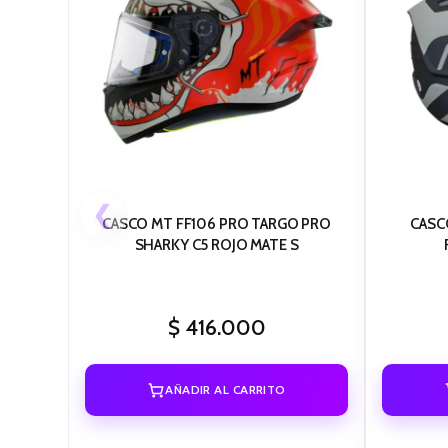
❮
CASCO MT FF106 PRO TARGO PRO
CASC
SHARKY C5 ROJO MATE S
$
416.000
AÑADIR AL CARRITO