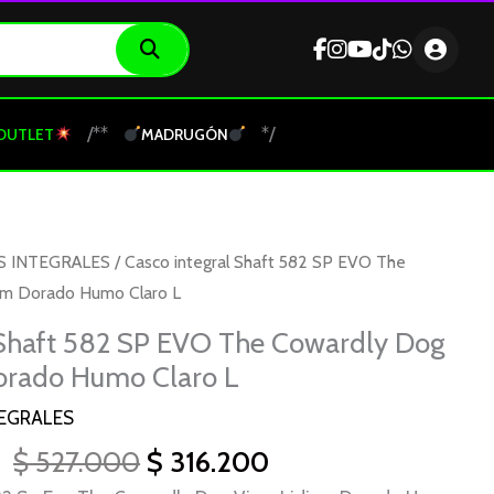
/**
*/
OUTLET
MADRUGÓN
El
El
S INTEGRALES
/ Casco integral Shaft 582 SP EVO The
precio
precio
ium Dorado Humo Claro L
original
actual
 Shaft 582 SP EVO The Cowardly Dog
era:
es:
Dorado Humo Claro L
$ 527.000.
$ 316.200.
EGRALES
$
527.000
$
316.200