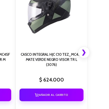
❯
_MC4SF
CASCO INTEGRAL HJC C10 TEZ_MC4SF
R M
MATE VERDE NEGRO VISOR TR L
(3076)
$
624.000
AÑADIR AL CARRITO