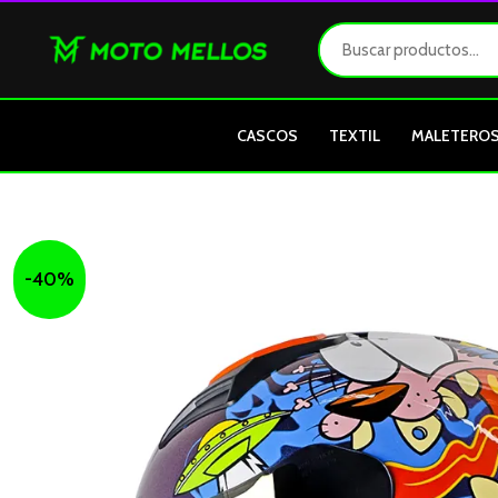
Ir
al
contenido
CASCOS
TEXTIL
MALETERO
-40%