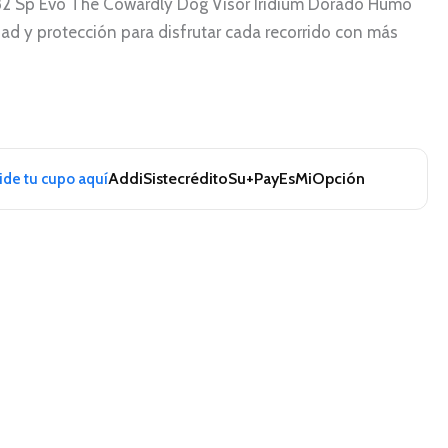
582 Sp Evo The Cowardly Dog Visor Iridium Dorado Humo
dad y protección para disfrutar cada recorrido con más
Addi
Sistecrédito
Su+Pay
EsMiOpción
pide tu cupo aquí