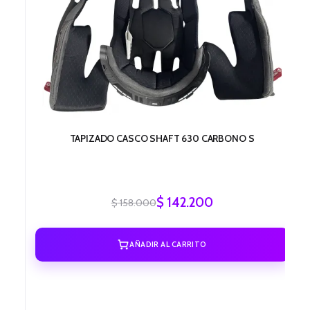
$ 158.000.
$ 142.200.
TAPIZADO CASCO SHAFT 630 CARBONO S
$
142.200
$
158.000
AÑADIR AL CARRITO