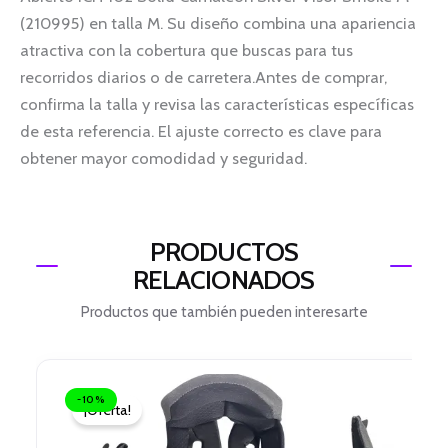
(210995) en talla M. Su diseño combina una apariencia
atractiva con la cobertura que buscas para tus
recorridos diarios o de carretera.Antes de comprar,
confirma la talla y revisa las características específicas
de esta referencia. El ajuste correcto es clave para
obtener mayor comodidad y seguridad.
PRODUCTOS
RELACIONADOS
Productos que también pueden interesarte
El
El
precio
precio
-10%
¡Oferta!
original
actual
era:
es: