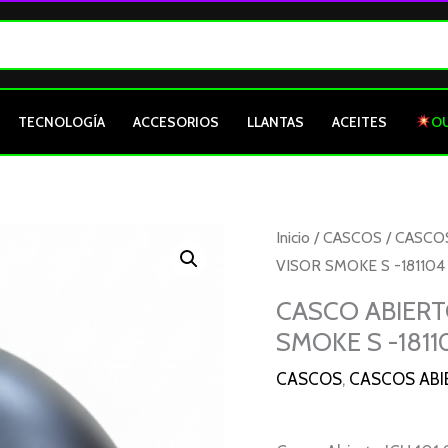
TECNOLOGÍA
ACCESORIOS
LLANTAS
ACEITES
O
Inicio
/
CASCOS
/
CASCO
VISOR SMOKE S -181104
CASCO ABIERT
SMOKE S -1811
CASCOS
,
CASCOS ABI