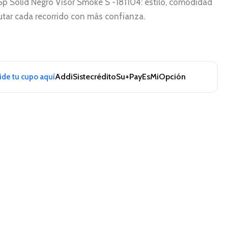
Sp Solid Negro Visor Smoke S -181104: estilo, comodidad
rutar cada recorrido con más confianza.
Addi
Sistecrédito
Su+Pay
EsMiOpción
pide tu cupo aquí