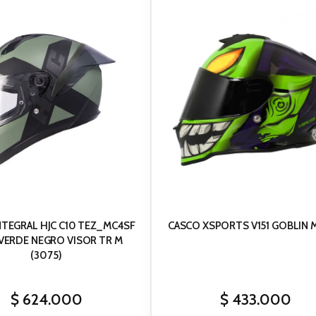
NTEGRAL HJC C10 TEZ_MC4SF
CASCO XSPORTS V151 GOBLIN 
VERDE NEGRO VISOR TR M
(3075)
$
624.000
$
433.000