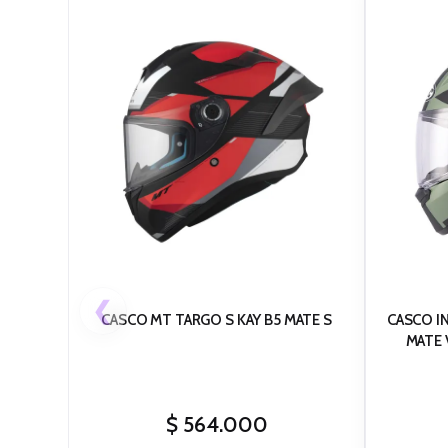
❮
CASCO MT TARGO S KAY B5 MATE S
CASCO I
MATE 
$
564.000