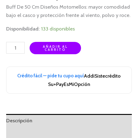
Buff De 50 Cm Diseños Motomellos: mayor comodidad
bajo el casco y protección frente al viento, polvo y roce.
Disponibilidad:
133 disponibles
AÑADIR AL
CARRITO
Crédito fácil — pide tu cupo aquí
Addi
Sistecrédito
Su+Pay
EsMiOpción
Descripción
Información adicional