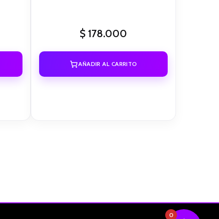
$
178.000
AÑADIR AL CARRITO
0