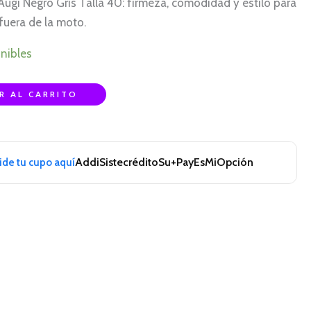
ugi Negro Gris Talla 40: firmeza, comodidad y estilo para
uera de la moto.
nibles
R AL CARRITO
Addi
Sistecrédito
Su+Pay
EsMiOpción
pide tu cupo aquí