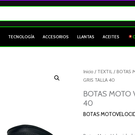
TECNOLOGÍA
ACCESORIOS
LLANTAS
ACEITES
BOTAS
Inicio
/
TEXTIL
/
BOTAS 
MOTO
GRIS TALLA 40
VELOCIDAD
BOTAS MOTO V
AUGI
40
NEGRO
GRIS
BOTAS MOTOVELOCI
TALLA
40