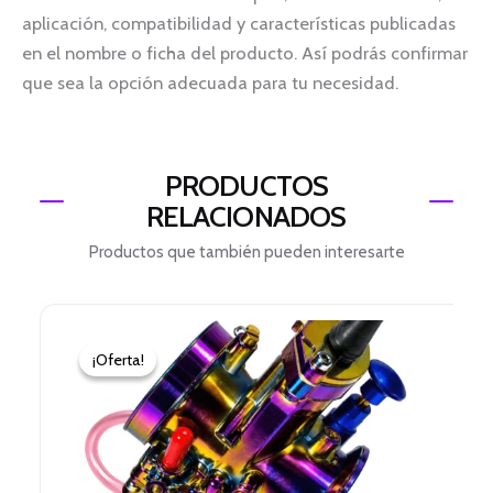
aplicación, compatibilidad y características publicadas
en el nombre o ficha del producto. Así podrás confirmar
que sea la opción adecuada para tu necesidad.
PRODUCTOS
RELACIONADOS
Productos que también pueden interesarte
El
El
Este
precio
precio
producto
¡Oferta!
¡Oferta!
original
actual
tiene
era:
es:
múltiples
$ 178.000.
$ 140.000.
variantes.
Las