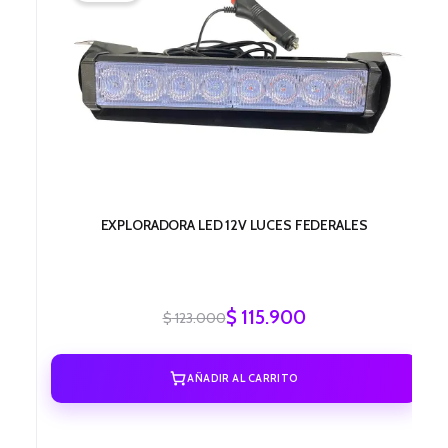
era:
es:
$ 123.000.
$ 115.900.
EXPLORADORA LED 12V LUCES FEDERALES
$
115.900
$
123.000
AÑADIR AL CARRITO