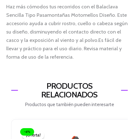
Haz más cómodos tus recorridos con el Balaclava
Sencilla Tipo Pasamontañas Motomellos Diseño. Este
accesorio ayuda a cubrir rostro, cuello o cabeza según
su diseño, disminuyendo el contacto directo con el
casco y la exposición al viento y al polvo.Es fácil de
llevar y práctico para el uso diario. Revisa material y
forma de uso de la referencia.
PRODUCTOS
RELACIONADOS
Productos que también pueden interesarte
El
El
precio
precio
-6%
¡Oferta!
original
actual