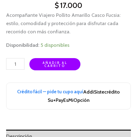
$
17.000
Acompañante Viajero Pollito Amarillo Casco Fucsia:
estilo, comodidad y protección para disfrutar cada
recorrido con más confianza.
Disponibilidad:
5 disponibles
AÑADIR AL
CARRITO
Crédito fácil — pide tu cupo aquí
Addi
Sistecrédito
Su+Pay
EsMiOpción
Descripción