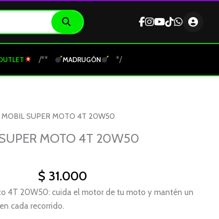
/**
*/
OUTLET
MADRUGÓN
E MOBIL SUPER MOTO 4T 20W50
 SUPER MOTO 4T 20W50
$
31.000
to 4T 20W50: cuida el motor de tu moto y mantén un
n cada recorrido.