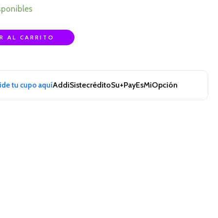
sponibles
R AL CARRITO
Addi
Sistecrédito
Su+Pay
EsMiOpción
pide tu cupo aquí