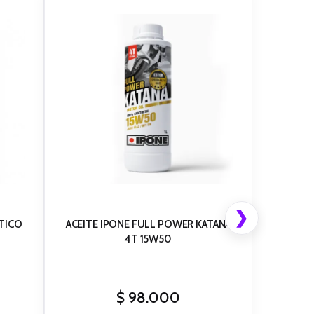
❯
ETICO
ACEITE IPONE FULL POWER KATANA
4T 15W50
$
98.000