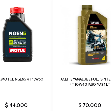
E MOTUL NGEN5 4T 15W50
ACEITE YAMALUBE FULL SINT
4T 10W40 JASO MA2 1 LT
$
44.000
$
70.000