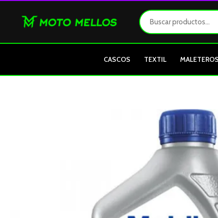
Ir
al
contenido
CASCOS
TEXTIL
MALETERO