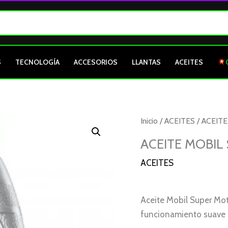
S
TECNOLOGÍA
ACCESORIOS
LLANTAS
ACEITES
ACEITE
Inicio
/
ACEITES
/ ACEIT
MOBIL
ACEITE MOBIL
SUPER
ACEITES
MOTO
4T
20W50
Aceite Mobil Super Mo
cantidad
funcionamiento suave e