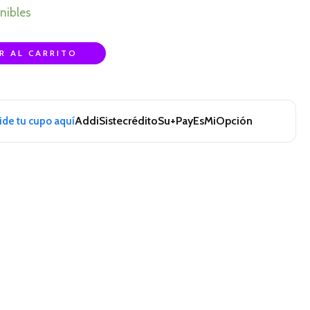
nibles
R AL CARRITO
Addi
Sistecrédito
Su+Pay
EsMiOpción
pide tu cupo aquí