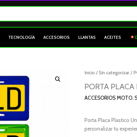
TECNOLOGÍA
ACCESORIOS
LLANTAS
ACEITES
PORTA
Inicio
/
Sin categorizar
/ 
PLACA
PORTA PLACA 
PLASTICO
ACCESORIOS MOTO
,
S
UNIVERSAL
cantidad
Porta Placa Plastico Un
personalizar tu experie