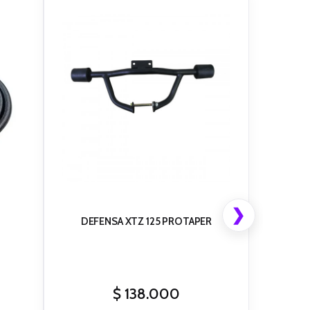
❯
DEFENSA XTZ 125 PROTAPER
$
138.000