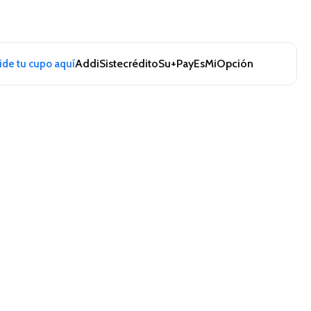
Addi
Sistecrédito
Su+Pay
EsMiOpción
pide tu cupo aquí