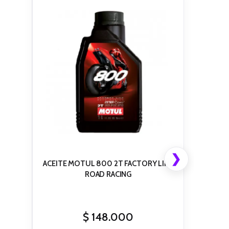
❯
ACEITE MOTUL 800 2T FACTORY LINE
ROAD RACING
$
148.000