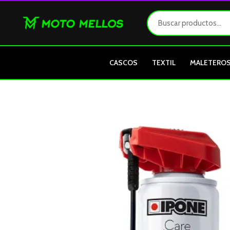
Ir
al
contenido
CASCOS
TEXTIL
MALETERO