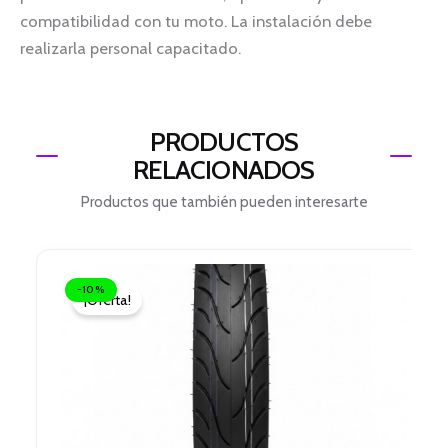
compatibilidad con tu moto. La instalación debe
realizarla personal capacitado.
PRODUCTOS
RELACIONADOS
Productos que también pueden interesarte
El
El
precio
precio
-10%
¡Oferta!
original
actual
era:
es:
$ 123.000.
$ 110.700.