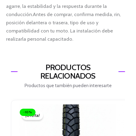
agarre, la estabilidad y la respuesta durante la
conducción.Antes de comprar, confirma medida, rin,
posición delantera o trasera, tipo de uso y
compatibilidad con tu moto. La instalación debe
realizarla personal capacitado.
PRODUCTOS
RELACIONADOS
Productos que también pueden interesarte
El
El
precio
precio
-10%
¡Oferta!
original
actual
era:
es:
$ 113.000.
$ 101.700.