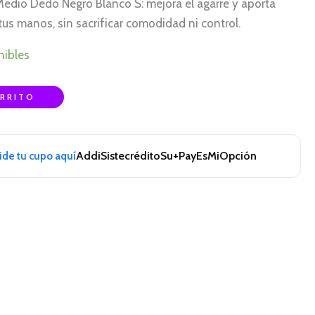
edio Dedo Negro Blanco S: mejora el agarre y aporta
tus manos, sin sacrificar comodidad ni control.
nibles
ARRITO
Addi
Sistecrédito
Su+Pay
EsMiOpción
pide tu cupo aquí