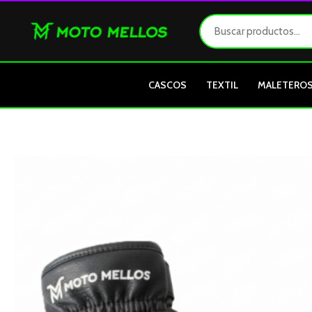
Ir
al
contenido
CASCOS
TEXTIL
MALETERO