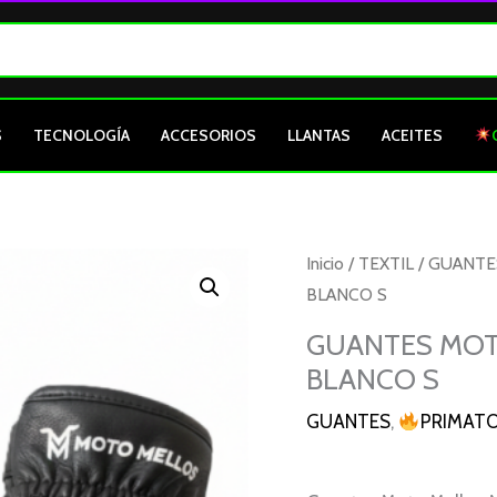
S
TECNOLOGÍA
ACCESORIOS
LLANTAS
ACEITES
GUANTES
Inicio
/
TEXTIL
/
GUANTE
MOTO
BLANCO S
MELLOS
GUANTES MOT
MEDIO
BLANCO S
DEDO
NEGRO
GUANTES
,
PRIMAT
BLANCO
S