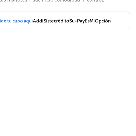
Addi
Sistecrédito
Su+Pay
EsMiOpción
pide tu cupo aquí