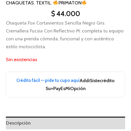
CHAQUETAS
,
TEXTIL
,
PRIMATON
$
44.000
Chaqueta Fox Cortavientos Sencilla Negro Gris
Cremallera Fucsia Con Reflectivo M: completa tu equipo
con una prenda cómoda, funcional y con auténtico
estilo motociclista.
Sin existencias
Crédito fácil — pide tu cupo aquí
Addi
Sistecrédito
Su+Pay
EsMiOpción
Descripción