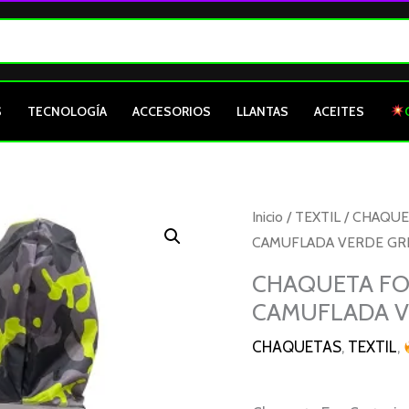
S
TECNOLOGÍA
ACCESORIOS
LLANTAS
ACEITES
CHAQUETA
Inicio
/
TEXTIL
/
CHAQUE
FOX
CAMUFLADA VERDE GRI
CORTAVIENTOS
CHAQUETA FO
SENCILLA
CAMUFLADA VE
CAMUFLADA
VERDE
CHAQUETAS
,
TEXTIL
,
GRIS
CON