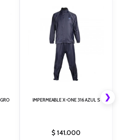
❯
EGRO
IMPERMEABLE X-ONE 316 AZUL S
$
141.000