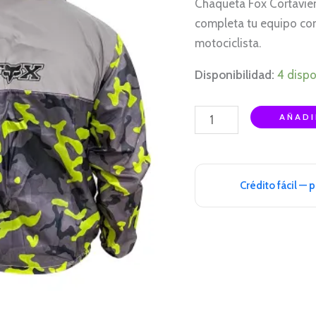
Chaqueta Fox Cortavien
REFLECTIVO
completa tu equipo con
XL
motociclista.
cantidad
Disponibilidad:
4 dispo
AÑADI
Crédito fácil — 