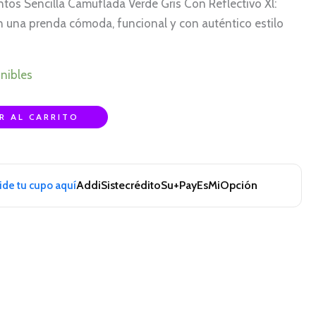
tos Sencilla Camuflada Verde Gris Con Reflectivo Xl:
 una prenda cómoda, funcional y con auténtico estilo
nibles
R AL CARRITO
Addi
Sistecrédito
Su+Pay
EsMiOpción
pide tu cupo aquí