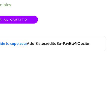
nibles
R AL CARRITO
Addi
Sistecrédito
Su+Pay
EsMiOpción
pide tu cupo aquí