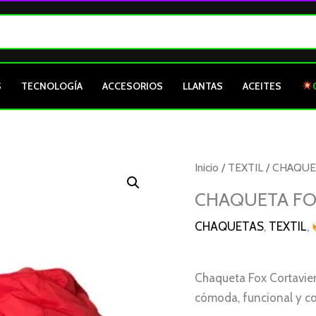
S
TECNOLOGÍA
ACCESORIOS
LLANTAS
ACEITES
CHAQUETA
Inicio
/
TEXTIL
/
CHAQUE
FOX
CHAQUETA FOX
CORTAVIENTOS
CHAQUETAS
,
TEXTIL
,
ROJO
GRIS
M
Chaqueta Fox Cortavie
cantidad
cómoda, funcional y con