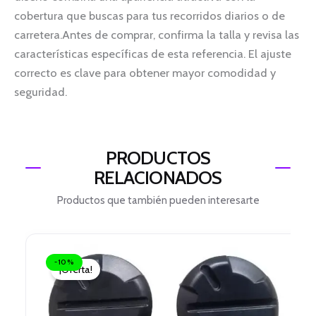
cobertura que buscas para tus recorridos diarios o de
carretera.Antes de comprar, confirma la talla y revisa las
características específicas de esta referencia. El ajuste
correcto es clave para obtener mayor comodidad y
seguridad.
PRODUCTOS
RELACIONADOS
Productos que también pueden interesarte
El
El
precio
precio
-10%
¡Oferta!
original
actual
era:
es:
$ 11.000.
$ 9.900.