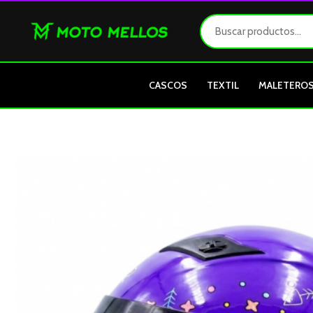
Ir
al
contenido
CASCOS
TEXTIL
MALETERO