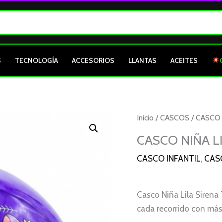
S
TECNOLOGÍA
ACCESORIOS
LLANTAS
ACEITES
Inicio
/
CASCOS
/
CASCO 
CASCO NIÑA L
CASCO INFANTIL
,
CAS
Casco Niña Lila Sirena 
cada recorrido con más