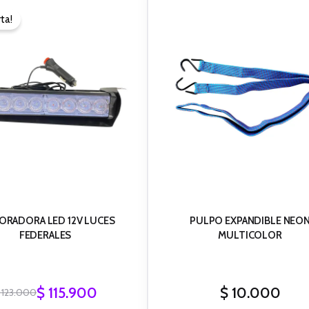
precio
precio
ta!
original
actual
era:
es:
$ 123.000.
$ 115.900.
ORADORA LED 12V LUCES
PULPO EXPANDIBLE NEO
FEDERALES
MULTICOLOR
$
115.900
$
10.000
123.000