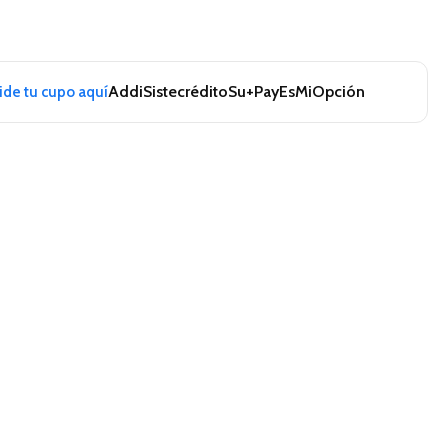
Addi
Sistecrédito
Su+Pay
EsMiOpción
pide tu cupo aquí