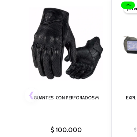
-6%
¡Ofer
❮
GUANTES ICON PERFORADOS M
EXPL
$
100.000
$