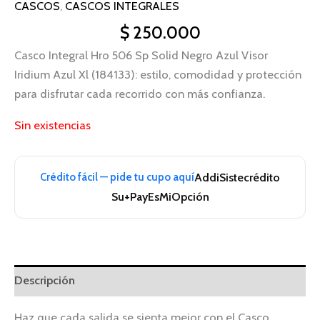
CASCOS
,
CASCOS INTEGRALES
$
250.000
Casco Integral Hro 506 Sp Solid Negro Azul Visor
Iridium Azul Xl (184133): estilo, comodidad y protección
para disfrutar cada recorrido con más confianza.
Sin existencias
Crédito fácil — pide tu cupo aquí
Addi
Sistecrédito
Su+Pay
EsMiOpción
Descripción
Haz que cada salida se sienta mejor con el Casco