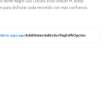
 North Negro Gris Oscuro Visor Iridium M: estilo,
 para disfrutar cada recorrido con más confianza.
Addi
Sistecrédito
Su+Pay
EsMiOpción
pide tu cupo aquí