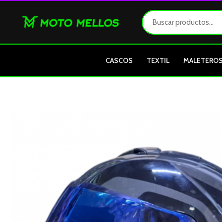
Ir
al
contenido
CASCOS
TEXTIL
MALETERO