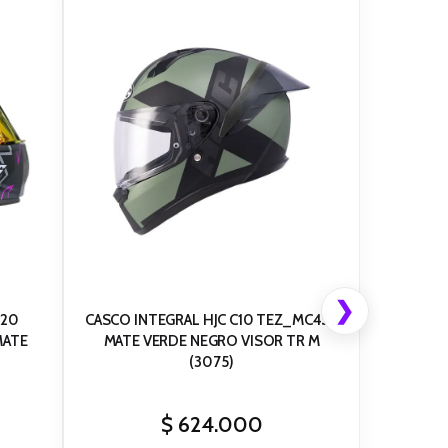
❯
820
CASCO INTEGRAL HJC C10 TEZ_MC4SF
MATE VERDE NEGRO VISOR TR M
(3075)
$
624.000