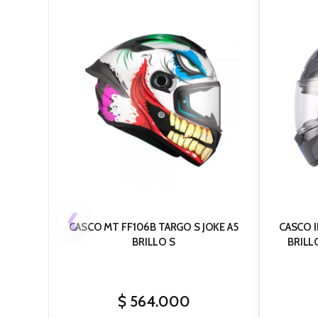
❮
CASCO MT FF106B TARGO S JOKE A5
CASCO I
BRILLO S
BRILL
$
564.000