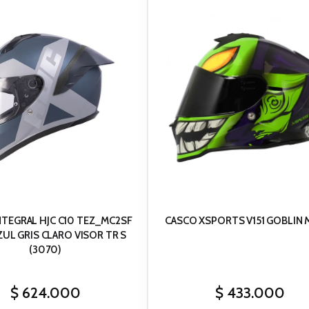
NTEGRAL HJC C10 TEZ_MC2SF
CASCO XSPORTS V151 GOBLIN 
(3070)
$
624.000
$
433.000