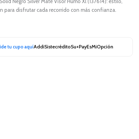
olid Negro Silver Mate Visor Humo Xl (137614): estilo,
 para disfrutar cada recorrido con más confianza.
Addi
Sistecrédito
Su+Pay
EsMiOpción
pide tu cupo aquí