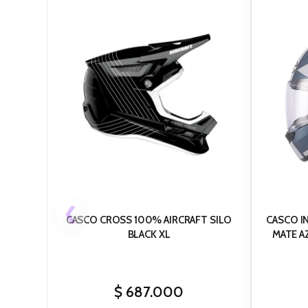
❮
CASCO CROSS 100% AIRCRAFT SILO
CASCO I
BLACK XL
MATE AZUL GRIS CLARO VISOR TR S
$
687.000