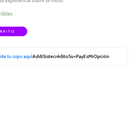
tu experiencia sobre la moto.
nibles
ARRITO
Addi
Sistecrédito
Su+Pay
EsMiOpción
pide tu cupo aquí