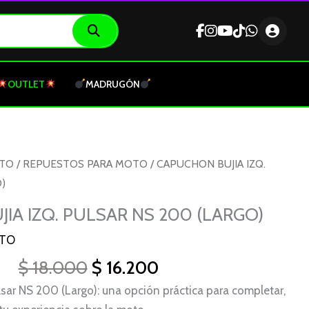
OUTLET
MADRUGÓN
El
El
OTO
/
REPUESTOS PARA MOTO
/ CAPUCHON BUJIA IZQ.
precio
precio
)
original
actual
IA IZQ. PULSAR NS 200 (LARGO)
era:
es:
$ 18.000.
$ 16.200.
OTO
$
18.000
$
16.200
lsar NS 200 (Largo): una opción práctica para completar,