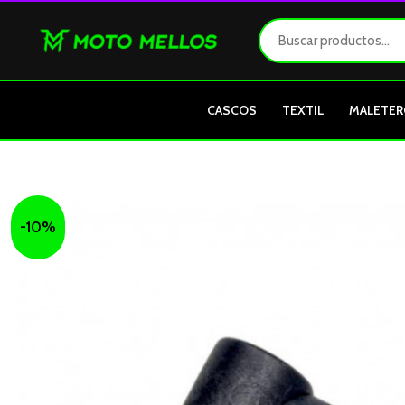
Ir
al
contenido
CASCOS
TEXTIL
MALETER
-10%