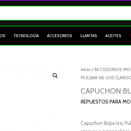
OS
TECNOLOGÍA
ACCESORIOS
LLANTAS
ACEITES
CAPUCHON
Inicio
/
ACCESORIOS M
BUJIA
PULSAR NS 200 (LARGO
IZQ.
CAPUCHON BUJ
PULSAR
REPUESTOS PARA M
NS
200
(LARGO)
Capuchon Bujia Izq. Pu
cantidad