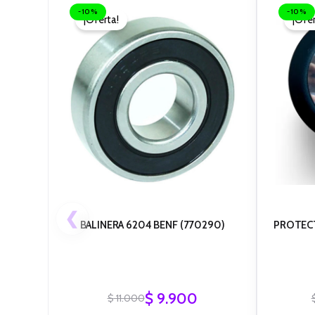
precio
precio
-10%
-10%
¡Oferta!
¡Ofer
original
actual
era:
es:
$ 11.000.
$ 9.900.
❮
BALINERA 6204 BENF (770290)
PROTEC
$
9.900
$
11.000