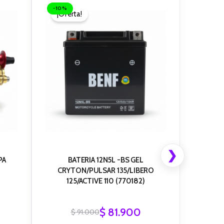
precio
precio
-10%
¡Oferta!
original
actual
era:
es:
0.
0.
$ 91.000.
$ 81.900.
❯
PA
BATERIA 12N5L -BS GEL
CRYTON/PULSAR 135/LIBERO
125/ACTIVE 110 (770182)
$
81.900
$
91.000