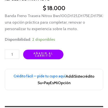
$
18.000
Banda Freno Trasera Nitrox Bws100,Dt125,Dt175E,Dt175K:
una opción práctica para completar, renovar o
personalizar tu experiencia sobre la moto.
Disponibilidad:
2 disponibles
AÑADIR AL
CARRITO
Crédito fácil — pide tu cupo aquí
Addi
Sistecrédito
Su+Pay
EsMiOpción